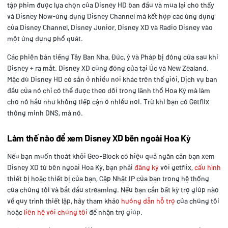
tập phim được lựa chọn của Disney HD ban đầu và mua lại cho thấy
và Disney Now-ứng dụng Disney Channel mà kết hợp các ứng dụng
của Disney Channel, Disney Junior, Disney XD và Radio Disney vào
một ứng dụng phổ quát.
Các phiên bản tiếng Tây Ban Nha, Đức, ý và Pháp bị đóng cửa sau khi
Disney + ra mắt. Disney XD cũng đóng cửa tại Úc và New Zealand.
Mặc dù Disney HD có sẵn ở nhiều nơi khác trên thế giới, Dịch vụ ban
đầu của nó chỉ có thể được theo dõi trong lãnh thổ Hoa Kỳ mà làm
cho nó hầu như không tiếp cận ở nhiều nơi. Trừ khi bạn có Getflix
thông minh DNS, mà nó.
Làm thế nào để xem Disney XD bên ngoài Hoa Kỳ
Nếu bạn muốn thoát khỏi Geo-Block có hiệu quả ngăn cản bạn xem
Disney XD từ bên ngoài Hoa Kỳ, bạn phải
đăng ký
với getflix,
cấu hình
thiết bị hoặc thiết bị của bạn, Cập Nhật IP của bạn trong hệ thống
của chúng tôi và bắt đầu streaming. Nếu bạn cần bất kỳ trợ giúp nào
về quy trình thiết lập, hãy tham khảo
hướng dẫn hỗ trợ
của chúng tôi
hoặc
liên hệ với chúng tôi
để nhận trợ giúp.