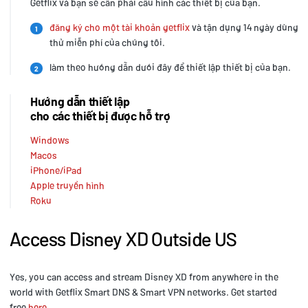
Getflix và bạn sẽ cần phải cấu hình các thiết bị của bạn.
đăng ký cho một tài khoản getflix
và tận dụng 14 ngày dùng
1
thử miễn phí của chúng tôi.
làm theo hướng dẫn dưới đây để thiết lập thiết bị của bạn.
2
Hướng dẫn thiết lập
cho các thiết bị được hỗ trợ
Windows
Macos
iPhone/iPad
Apple truyền hình
Roku
Access Disney XD Outside US
Yes, you can access and stream Disney XD from anywhere in the
world with Getflix Smart DNS & Smart VPN networks. Get started
free
here
.