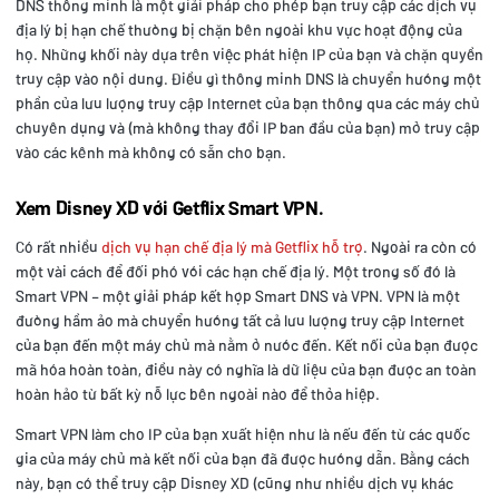
DNS thông minh là một giải pháp cho phép bạn truy cập các dịch vụ
địa lý bị hạn chế thường bị chặn bên ngoài khu vực hoạt động của
họ. Những khối này dựa trên việc phát hiện IP của bạn và chặn quyền
truy cập vào nội dung. Điều gì thông minh DNS là chuyển hướng một
phần của lưu lượng truy cập Internet của bạn thông qua các máy chủ
chuyên dụng và (mà không thay đổi IP ban đầu của bạn) mở truy cập
vào các kênh mà không có sẵn cho bạn.
Xem Disney XD với Getflix Smart VPN.
Có rất nhiều
dịch vụ hạn chế địa lý mà Getflix hỗ trợ
. Ngoài ra còn có
một vài cách để đối phó với các hạn chế địa lý. Một trong số đó là
Smart VPN – một giải pháp kết hợp Smart DNS và VPN. VPN là một
đường hầm ảo mà chuyển hướng tất cả lưu lượng truy cập Internet
của bạn đến một máy chủ mà nằm ở nước đến. Kết nối của bạn được
mã hóa hoàn toàn, điều này có nghĩa là dữ liệu của bạn được an toàn
hoàn hảo từ bất kỳ nỗ lực bên ngoài nào để thỏa hiệp.
Smart VPN làm cho IP của bạn xuất hiện như là nếu đến từ các quốc
gia của máy chủ mà kết nối của bạn đã được hướng dẫn. Bằng cách
này, bạn có thể truy cập Disney XD (cũng như nhiều dịch vụ khác