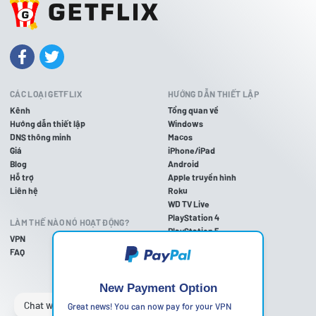
CÁC LOẠI GETFLIX
HƯỚNG DẪN THIẾT LẬP
Kênh
Tổng quan về
Hướng dẫn thiết lập
Windows
DNS thông minh
Macos
Giá
iPhone/iPad
Blog
Android
Hỗ trợ
Apple truyền hình
Liên hệ
Roku
WD TV Live
PlayStation 4
LÀM THẾ NÀO NÓ HOẠT ĐỘNG?
PlayStation 5
VPN
PlayStation 3
FAQ
Xbox một
Trên Xbox 360
Nintendo Wii U
New Payment Option
Nintendo Wii
Great news! You can now pay for your VPN