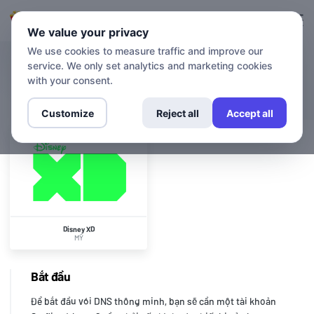
Đăng nhập
Đăng ký
We value your privacy
We use cookies to measure traffic and improve our
service. We only set analytics and marketing cookies
KÊNH
Disney XD
with your consent.
Customize
Reject all
Accept all
Disney XD
MỸ
Bắt đầu
Để bắt đầu với DNS thông minh, bạn sẽ cần một tài khoản