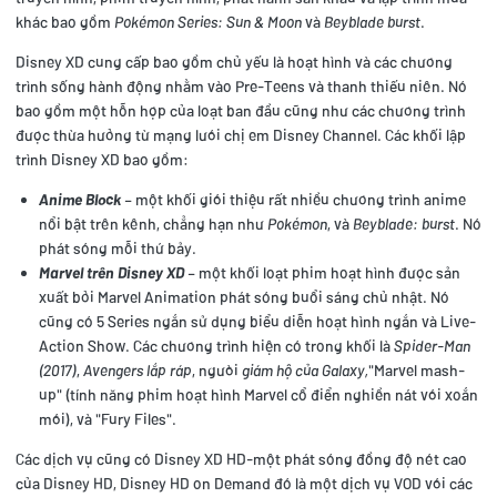
khác bao gồm
Pokémon Series: Sun & Moon
và
Beyblade burst
.
Disney XD cung cấp bao gồm chủ yếu là hoạt hình và các chương
trình sống hành động nhằm vào Pre-Teens và thanh thiếu niên. Nó
bao gồm một hỗn hợp của loạt ban đầu cũng như các chương trình
được thừa hưởng từ mạng lưới chị em Disney Channel. Các khối lập
trình Disney XD bao gồm:
Anime Block
– một khối giới thiệu rất nhiều chương trình anime
nổi bật trên kênh, chẳng hạn như
Pokémon
, và
Beyblade: burst
. Nó
phát sóng mỗi thứ bảy.
Marvel trên Disney XD
– một khối loạt phim hoạt hình được sản
xuất bởi Marvel Animation phát sóng buổi sáng chủ nhật. Nó
cũng có 5 Series ngắn sử dụng biểu diễn hoạt hình ngắn và Live-
Action Show. Các chương trình hiện có trong khối là
Spider-Man
(2017)
,
Avengers lắp ráp
, người
giám hộ của Galaxy,
"Marvel mash-
up" (tính năng phim hoạt hình Marvel cổ điển nghiền nát với xoắn
mới), và "Fury Files".
Các dịch vụ cũng có Disney XD HD-một phát sóng đồng độ nét cao
của Disney HD, Disney HD on Demand đó là một dịch vụ VOD với các