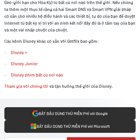
Geo-giới hạn cho Hoa Kỳ) từ bất cứ nơi nào trên thế giới. Nếu chúng
ta thêm một thực tế rằng cả hai Smart DNS và Smart VPN giải pháp
có sẵn cho nhiều hệ điều hành và các thiết bị, tự do của bạn để duyệt
Internet từ bất kỳ vị trí với an ninh kết nối đầy đủ là ở tầm tay của bạn
và một vài nhấp chuột của chuột.
Các kênh Disney khác có sẵn với Getflix bao gồm:
·
Disney +
·
Disney Junior
·
Disney phim bất cứ nơi nào
Tham gia với chúng tôi
và tận hưởng thế giới của Disney.
BẮT ĐẦU DÙNG THỬ MIỄN PHÍ với Google
BẮT ĐẦU DÙNG THỬ MIỄN PHÍ với Microsoft