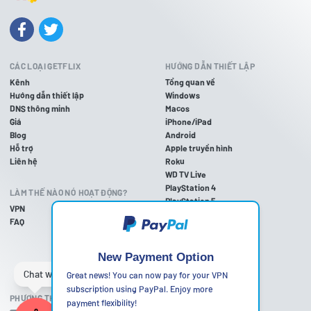
CÁC LOẠI GETFLIX
HƯỚNG DẪN THIẾT LẬP
Kênh
Tổng quan về
Hướng dẫn thiết lập
Windows
DNS thông minh
Macos
Giá
iPhone/iPad
Blog
Android
Hỗ trợ
Apple truyền hình
Liên hệ
Roku
WD TV Live
PlayStation 4
LÀM THẾ NÀO NÓ HOẠT ĐỘNG?
PlayStation 5
VPN
PlayStation 3
FAQ
Xbox một
Trên Xbox 360
Nintendo Wii U
New Payment Option
Nintendo Wii
Great news! You can now pay for your VPN
subscription using PayPal. Enjoy more
PHƯƠNG THỨC THANH TOÁN ĐƯỢC CHẤP NHẬN
payment flexibility!