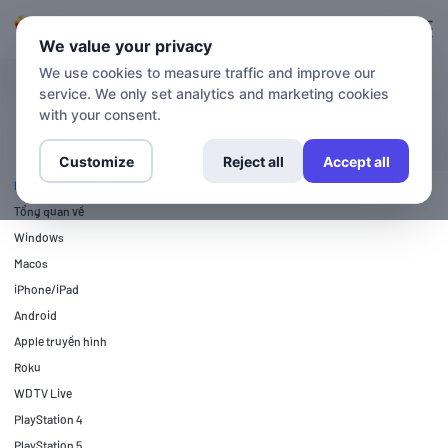
Đăng nhập
Đăng ký
We value your privacy
We use cookies to measure traffic and improve our
service. We only set analytics and marketing cookies
HƯỚNG DẪN THIẾT LẬP
Xbox một
with your consent.
Customize
Reject all
Accept all
HƯỚNG DẪN THIẾT LẬP
Tổng quan về
Windows
Macos
iPhone/iPad
Android
Apple truyền hình
Roku
WD TV Live
PlayStation 4
PlayStation 5