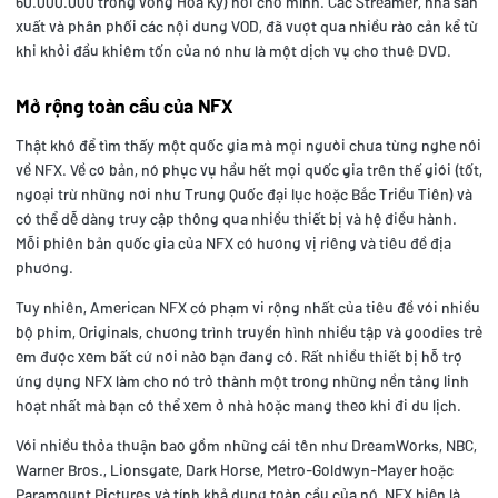
60.000.000 trong vòng Hoa Kỳ) nói cho mình. Các Streamer, nhà sản
xuất và phân phối các nội dung VOD, đã vượt qua nhiều rào cản kể từ
khi khởi đầu khiêm tốn của nó như là một dịch vụ cho thuê DVD.
Mở rộng toàn cầu của NFX
Thật khó để tìm thấy một quốc gia mà mọi người chưa từng nghe nói
về NFX. Về cơ bản, nó phục vụ hầu hết mọi quốc gia trên thế giới (tốt,
ngoại trừ những nơi như Trung Quốc đại lục hoặc Bắc Triều Tiên) và
có thể dễ dàng truy cập thông qua nhiều thiết bị và hệ điều hành.
Mỗi phiên bản quốc gia của NFX có hương vị riêng và tiêu đề địa
phương.
Tuy nhiên, American NFX có phạm vi rộng nhất của tiêu đề với nhiều
bộ phim, Originals, chương trình truyền hình nhiều tập và goodies trẻ
em được xem bất cứ nơi nào bạn đang có. Rất nhiều thiết bị hỗ trợ
ứng dụng NFX làm cho nó trở thành một trong những nền tảng linh
hoạt nhất mà bạn có thể xem ở nhà hoặc mang theo khi đi du lịch.
Với nhiều thỏa thuận bao gồm những cái tên như DreamWorks, NBC,
Warner Bros., Lionsgate, Dark Horse, Metro-Goldwyn-Mayer hoặc
Paramount Pictures và tính khả dụng toàn cầu của nó, NFX hiện là