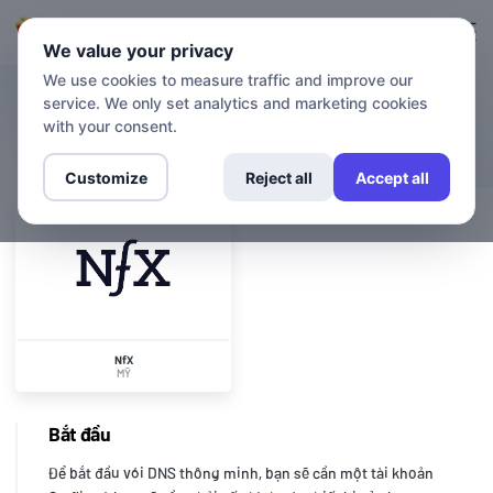
Đăng nhập
Đăng ký
We value your privacy
We use cookies to measure traffic and improve our
service. We only set analytics and marketing cookies
KÊNH
NfX
with your consent.
Customize
Reject all
Accept all
NfX
MỸ
Bắt đầu
Để bắt đầu với DNS thông minh, bạn sẽ cần một tài khoản