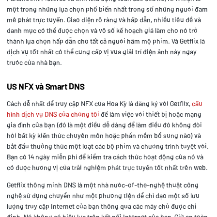
một trong những lựa chọn phổ biến nhất trong số những người đam
mê phát trực tuyến. Giao diện rõ ràng và hấp dẫn, nhiều tiêu đề và
danh mục có thể được chọn và vô số kế hoạch giá làm cho nó trở
thành lựa chọn hấp dẫn cho tất cả người hâm mộ phim. Và Getflix là
dịch vụ tốt nhất có thể cung cấp vị vua giải trí điện ảnh này ngay
trước cửa nhà bạn.
US NFX và Smart DNS
Cách dễ nhất để truy cập NFX của Hoa Kỳ là đăng ký với Getflix,
cấu
hình dịch vụ DNS của chúng tôi
để làm việc với thiết bị hoặc mạng
gia đình của bạn (đó là một điều dễ dàng để làm điều đó không đòi
hỏi bất kỳ kiến thức chuyên môn hoặc phần mềm bổ sung nào) và
bắt đầu thưởng thức một loạt các bộ phim và chương trình tuyệt vời.
Bạn có 14 ngày miễn phí để kiểm tra cách thức hoạt động của nó và
có được hương vị của trải nghiệm phát trực tuyến tốt nhất trên web.
Getflix thông minh DNS là một nhà nước-of-the-nghệ thuật công
nghệ sử dụng chuyển như một phương tiện để chỉ đạo một số lưu
lượng truy cập Internet của bạn thông qua các máy chủ được chỉ
định. Nó không có hiệu lực trên kết nối Internet của bạn, Giữ an toàn