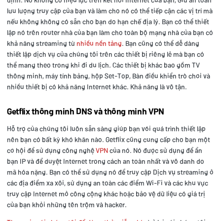
lưu lượng truy cập của bạn và làm cho nó có thể tiếp cận các vị trí mà
nếu không không có sẵn cho bạn do hạn chế địa lý. Bạn có thể thiết
lập nó trên router nhà của bạn làm cho toàn bộ mạng nhà của bạn có
khả năng streaming từ
nhiều nền tảng
. Bạn cũng có thể dễ dàng
thiết lập dịch vụ của chúng tôi trên các thiết bị riêng lẻ mà bạn có
thể mang theo trong khi đi du lịch. Các thiết bị khác bao gồm TV
thông minh, máy tính bảng, hộp Set-Top, Bàn điều khiển trò chơi và
nhiều thiết bị có khả năng Internet khác. Khả năng là vô tận.
Getflix thông minh DNS và thông minh VPN
Hỗ trợ của chúng tôi luôn sẵn sàng giúp bạn với quá trình thiết lập
nên bạn có bất kỳ khó khăn nào. Getflix cũng cung cấp cho bạn một
cơ hội để sử dụng công nghệ
VPN
của nó. Nó được sử dụng để ẩn
bạn IP và để duyệt Internet trong cách an toàn nhất và vô danh do
mã hóa nặng. Bạn có thể sử dụng nó để truy cập Dịch vụ streaming ở
các địa điểm xa xôi, sử dụng an toàn các điểm Wi-Fi và các khu vực
truy cập Internet mở công cộng khác hoặc bảo vệ dữ liệu có giá trị
của bạn khỏi những tên trộm và hacker.